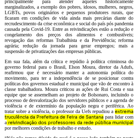
principalmente para atender àqueles historicamente
marginalizados, a exemplo dos pobres, idosos, mulheres, negros,
LGBTs, povos originários e pequenos produtores rurais, que
ficaram em condições de vida ainda mais precárias diante do
recrudescimento da crise econômica e social do país pós pandemia
causada pela Covid-19. Entre as reivindicações estão a redução e
congelamento dos preços dos alimentos e combustíveis;
revogação das reformas Trabalhista e da Previdência; reforma
agrária; redução da jornada para gerar empregos; mais a
suspensão de privatizações das empresas públicas.
Em sua fala, além da crítica e repúdio à política criminosa do
governo federal para o Brasil, Elson Moura, diretor da Adufs,
reafirmou que é necessário manter a autonomia política do
movimento, para ter a independência de se posicionar contra
políticas dos governos estadual e municipal que vão de encontro à
classe trabalhadora. Moura criticou as ações de Rui Costa e sua
equipe que se assemelham ao projeto de Bolsonaro, incluindo o
processo de desvalorização dos servidores públicos e a agenda de
violência e de extermínio da população negra e periférica. Ao
tratar sobre a violência, o professor da Uefs repudiou a
extrema
truculência da Prefeitura de Feira de Santana
para lidar com
a
reivindicação dos professores da rede pública municipal
por melhores condições de trabalho e estudo.