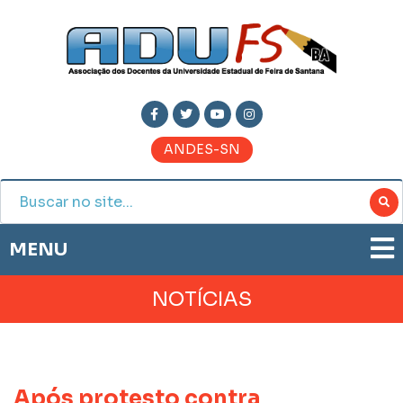
ANDES-SN
MENU
ADUFS
NOTÍCIAS
PRESTAÇÃO DE CONTAS
HISTÓRIA
BOLETIM ELETRÔNICO
DIRETORIA
JORNAL ADUFS
LEGISLAÇÃO
Após protesto contra