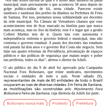
“Nós não temos dúvida de qual é o nosso lado também na pauta
municipal, mais precisamente o que aconteceu 58 anos depois do
golpe político-militar de 64, nesta cidade. Parecem existir
saudosos e saudosas dos porões da ditadura na Prefeitura de Feira
de Santana. Por isso, prestamos nossa solidariedade aos docentes
da rede municipal. Na Câmara de Vereadores citamos que esse
acontecimento tem de ficar marcado na história para que nunca
mais aconteça, mas no lixo da história; esse é o lugar que a gestão
Colbert Martins tem de ir. Quem luta com autonomia e
independência enfrenta o governo federal e municipal, mas não
contorna o governo estadual. A pauta dos docentes das estaduais
está parada há dois anos e o governo Rui Costa não negocia. Sem
falar nas quatro reformas da Previdência, privatização de espaços
públicos e das políticas de segurança que matam negro e pobre
nas periferias, todos os dias”, alertou o diretor da Adufs.
O ato público do dia 9 de abril foi aprovado pela Campanha
Nacional Fora Bolsonaro, que reúne sindicatos, movimentos
sociais e entidades de todo o país. Neste sábado (9),
representantes de mais de 80 entidades de todo o Brasil
ocuparam as ruas de diversas cidades. Em Feira de Santana,
as mobilizações são construídas
pelo
Movimento Fora
Bolsonaro Feira de Santana
, cuja diretoria da Adufs faz parte.
Bolsonaro nunca mais
Protesto
Prefeitura