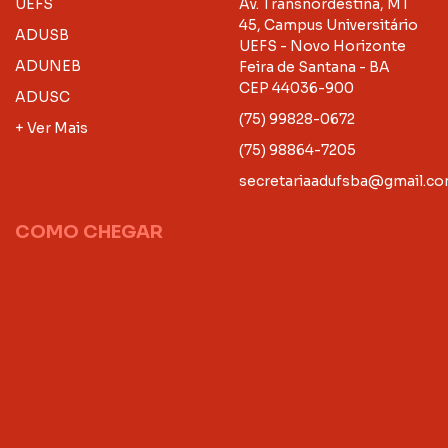
UEFS
Av. Transnordestina, MT
45, Campus Universitário
ADUSB
UEFS - Novo Horizonte
ADUNEB
Feira de Santana - BA
CEP 44036-900
ADUSC
(75) 99828-0672
+ Ver Mais
(75) 98864-7205
secretariaadufsba@gmail.c
COMO CHEGAR