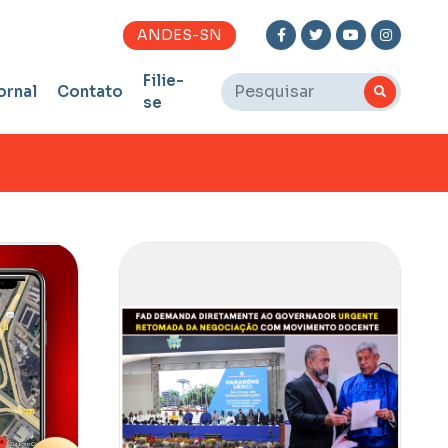
ANDES-SN
Filie-
ornal
Contato
se