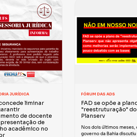
RIA JURÍDICA
FÓRUM DAS ADS
concede liminar
FAD se opõe a plan
arantir
"reestruturação" do
amento de docente
Planserv
apresentação de
Nos dois últimos meses, 
lho acadêmico no
governo da Bahia discuti
or