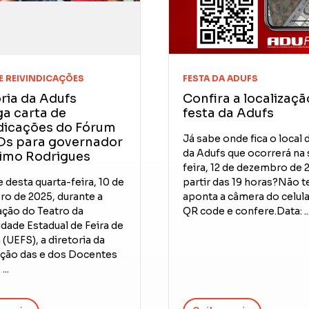
E REIVINDICAÇÕES
FESTA DA ADUFS
ria da Adufs
Confira a localizaçã
a carta de
festa da Adufs
ndicações do Fórum
Já sabe onde fica o local 
Ds para governador
da Adufs que ocorrerá na 
imo Rodrigues
feira, 12 de dezembro de 
 desta quarta-feira, 10 de
partir das 19 horas?Não t
o de 2025, durante a
aponta a câmera do celula
ação do Teatro da
QR code e confere.Data: ..
dade Estadual de Feira de
(UEFS), a diretoria da
ção das e dos Docentes
..