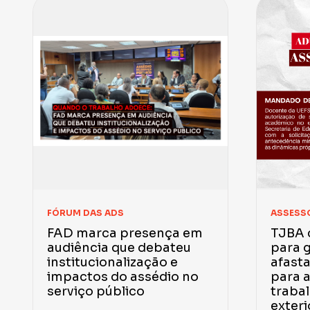
FÓRUM DAS ADS
ASSESSO
FAD marca presença em
TJBA 
audiência que debateu
para g
institucionalização e
afast
impactos do assédio no
para 
serviço público
traba
exteri