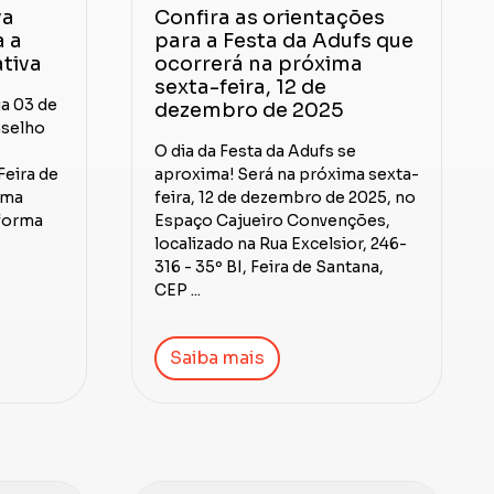
va
Confira as orientações
a a
para a Festa da Adufs que
tiva
ocorrerá na próxima
sexta-feira, 12 de
ia 03 de
dezembro de 2025
nselho
O dia da Festa da Adufs se
Feira de
aproxima! Será na próxima sexta-
uma
feira, 12 de dezembro de 2025, no
eforma
Espaço Cajueiro Convenções,
localizado na Rua Excelsior, 246-
316 - 35º BI, Feira de Santana,
CEP ...
Saiba mais