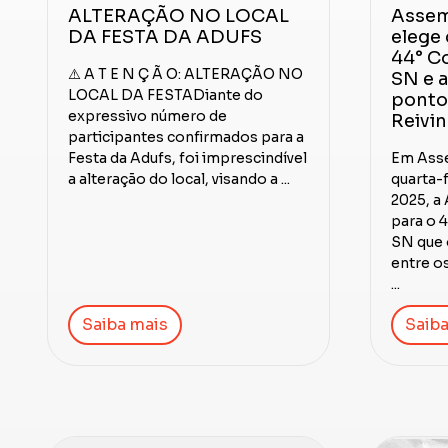
ALTERAÇÃO NO LOCAL
Assem
DA FESTA DA ADUFS
elege
44° C
⚠️ A T E N Ç Ã O: ALTERAÇÃO NO
SN e a
LOCAL DA FESTADiante do
ponto
expressivo número de
Reivi
participantes confirmados para a
Festa da Adufs, foi imprescindível
Em Asse
a alteração do local, visando a ...
quarta-
2025, a
para o 
SN que 
entre o
...
Saiba mais
Saiba