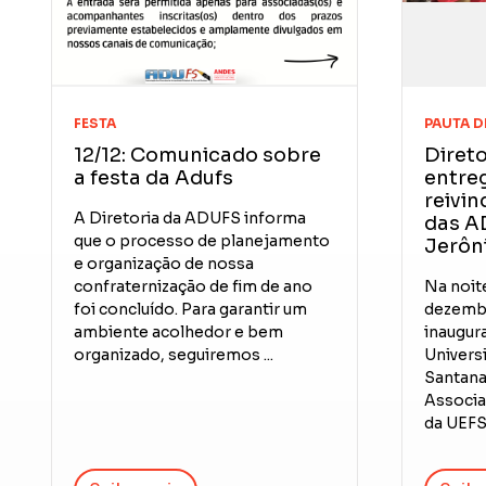
FESTA
PAUTA D
12/12: Comunicado sobre
Direto
a festa da Adufs
entreg
reivi
A Diretoria da ADUFS informa
das A
que o processo de planejamento
Jerôn
e organização de nossa
confraternização de fim de ano
Na noite
foi concluído. Para garantir um
dezembr
ambiente acolhedor e bem
inaugur
organizado, seguiremos ...
Universi
Santana 
Associa
da UEFS .