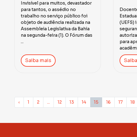
Invisível para muitos, devastador
para tantos, o assédio no
Docente
trabalho no serviço público foi
Estadual
objeto de audiência realizada na
(UEFS) 
Assembleia Legislativa da Bahia
seguran
na segunda-feira (1). O Fórum das
autoriz
...
para ap
acadêmic
Saiba mais
Saiba
‹
1
2
...
12
13
14
15
16
17
18