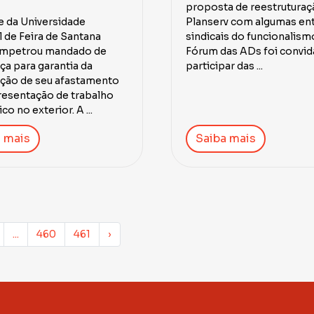
proposta de reestruturaç
 da Universidade
Planserv com algumas en
 de Feira de Santana
sindicais do funcionalism
impetrou mandado de
Fórum das ADs foi convid
ça para garantia da
participar das ...
ação de seu afastamento
resentação de trabalho
o no exterior. A ...
 mais
Saiba mais
...
460
461
›