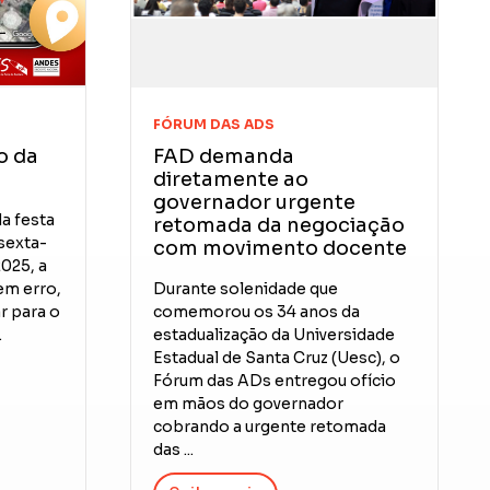
FÓRUM DAS ADS
o da
FAD demanda
diretamente ao
governador urgente
da festa
retomada da negociação
sexta-
com movimento docente
2025, a
em erro,
Durante solenidade que
r para o
comemorou os 34 anos da
.
estadualização da Universidade
Estadual de Santa Cruz (Uesc), o
Fórum das ADs entregou ofício
em mãos do governador
cobrando a urgente retomada
das ...