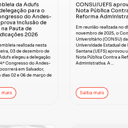
bleia da Adufs
CONSU/UEFS apro
 delegação para o
Nota Pública Contr
ongresso do Andes-
Reforma Administra
prova inclusão de
Em reunião realizada no d
 na Pauta de
novembro de 2025, o Co
ndicações 2026
Universitário (CONSU) da
mbleia realizada nesta
Universidade Estadual de 
feira, 03 de dezembro de
Santana (UEFS) aprovou 
 Adufs elegeu a delegação
Nota Pública Contra a R
44º Congresso do Andes-
Administrativa. A ...
ocorrerá em Salvador,
s dias 02 e 06 de março de
 mais
Saiba mais