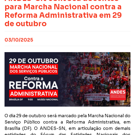
CONTATO
NOTAS PUBLICADAS
para Marcha Nacional contra a
FILIE-SE
JURÍDICO
Reforma Administrativa em 29
de outubro
03/10/2025
O dia 29 de outubro será marcado pela Marcha Nacional do
Serviço Público contra a Reforma Administrativa, em
Brasília (DF). O ANDES-SN, em articulação com demais
entidades do Fórum das Entidades Nacionais dos