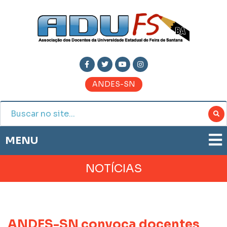
ANDES-SN
MENU
ADUFS
NOTÍCIAS
PRESTAÇÃO DE CONTAS
HISTÓRIA
BOLETIM ELETRÔNICO
DIRETORIA
JORNAL ADUFS
LEGISLAÇÃO
ANDES-SN convoca docentes