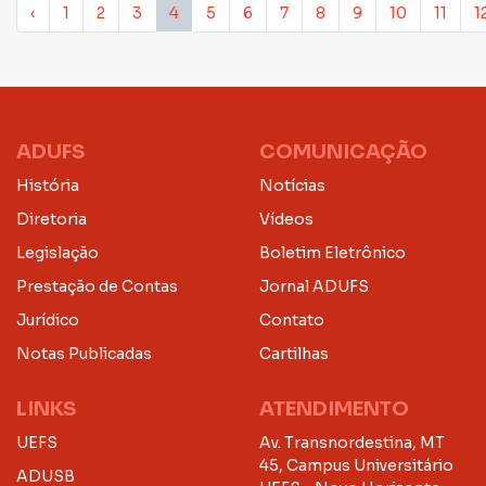
‹
1
2
3
4
5
6
7
8
9
10
11
1
ADUFS
COMUNICAÇÃO
História
Notícias
Diretoria
Vídeos
Legislação
Boletim Eletrônico
Prestação de Contas
Jornal ADUFS
Jurídico
Contato
Notas Publicadas
Cartilhas
LINKS
ATENDIMENTO
UEFS
Av. Transnordestina, MT
45, Campus Universitário
ADUSB