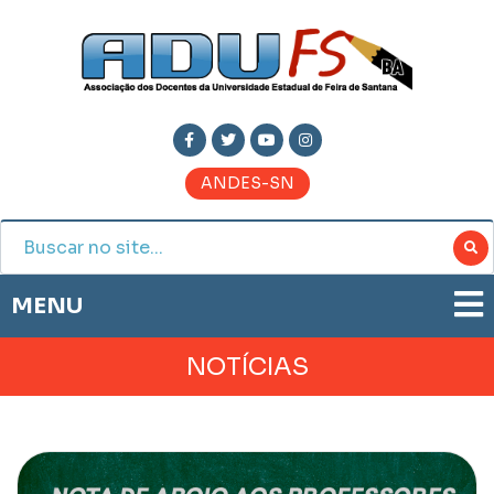
ANDES-SN
MENU
ADUFS
NOTÍCIAS
PRESTAÇÃO DE CONTAS
HISTÓRIA
BOLETIM ELETRÔNICO
DIRETORIA
JORNAL ADUFS
LEGISLAÇÃO