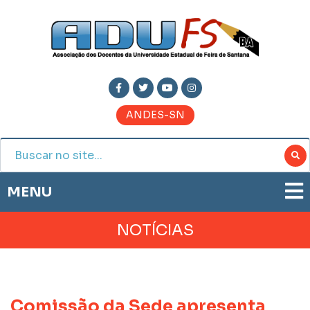
ANDES-SN
MENU
ADUFS
NOTÍCIAS
PRESTAÇÃO DE CONTAS
HISTÓRIA
BOLETIM ELETRÔNICO
DIRETORIA
JORNAL ADUFS
LEGISLAÇÃO
Comissão da Sede apresenta