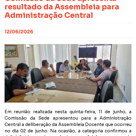
CONTATO
NOTAS PUBLICADAS
resultado da Assembleia para
FILIE-SE
JURÍDICO
Administração Central
12/06/2026
Em reunião realizada nesta quinta-feira, 11 de junho, a
Comissão da Sede apresentou para a Administração
Central a deliberação da Assembleia Docente que ocorreu
no dia 02 de junho. Na ocasião, a categoria confirmou a