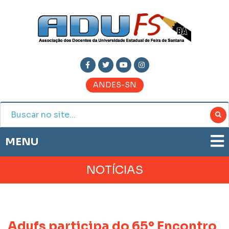
ANDES-SN
MENU
ADUFS
NOTÍCIAS
PRESTAÇÃO DE CONTAS
HISTÓRIA
BOLETIM ELETRÔNICO
DIRETORIA
JORNAL ADUFS
LEGISLAÇÃO
Adufs participa do 65º Encontro