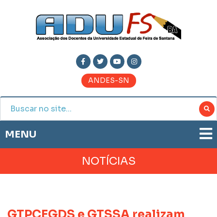
ANDES-SN
MENU
ADUFS
NOTÍCIAS
PRESTAÇÃO DE CONTAS
HISTÓRIA
BOLETIM ELETRÔNICO
DIRETORIA
JORNAL ADUFS
LEGISLAÇÃO
GTPCEGDS e GTSSA realizam