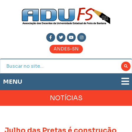
ANDES-SN
MENU
ADUFS
NOTÍCIAS
PRESTAÇÃO DE CONTAS
HISTÓRIA
BOLETIM ELETRÔNICO
DIRETORIA
JORNAL ADUFS
LEGISLAÇÃO
Julho das Pretas é construção