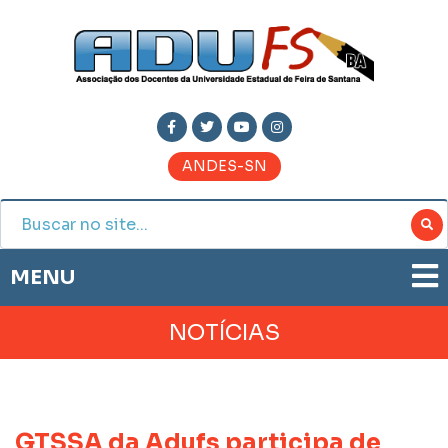
ANDES-SN
MENU
ADUFS
NOTÍCIAS
PRESTAÇÃO DE CONTAS
HISTÓRIA
BOLETIM ELETRÔNICO
DIRETORIA
JORNAL ADUFS
LEGISLAÇÃO
GTSSA da Adufs participa de