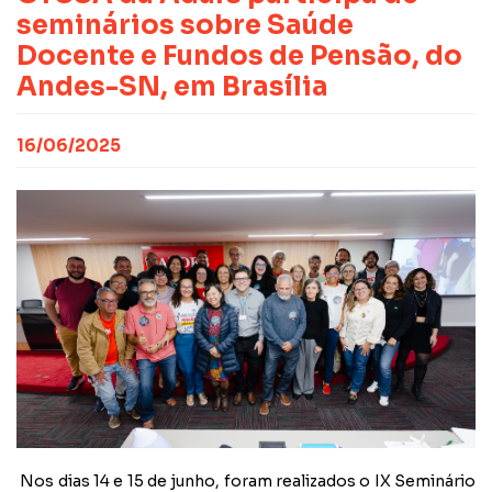
CONTATO
NOTAS PUBLICADAS
seminários sobre Saúde
FILIE-SE
JURÍDICO
Docente e Fundos de Pensão, do
Andes-SN, em Brasília
16/06/2025
Nos dias 14 e 15 de junho, foram realizados o IX Seminário