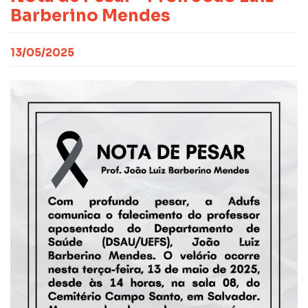
CONTATO
NOTAS PUBLICADAS
Barberino Mendes
FILIE-SE
JURÍDICO
13/05/2025