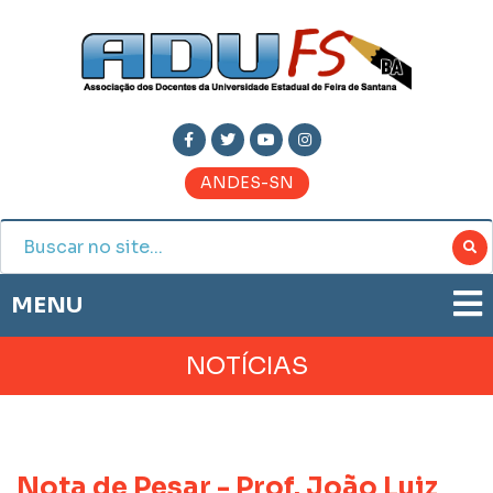
ANDES-SN
MENU
ADUFS
NOTÍCIAS
PRESTAÇÃO DE CONTAS
HISTÓRIA
BOLETIM ELETRÔNICO
DIRETORIA
JORNAL ADUFS
LEGISLAÇÃO
Nota de Pesar - Prof. João Luiz