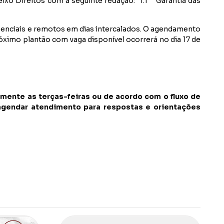
xo Direitos com a seguinte redação: “
1.1
Garantia das
esenciais e remotos em dias intercalados. O agendamento
róximo plantão com vaga disponível ocorrerá no dia 17 de
mente as terças-feiras ou de acordo com o fluxo de
 agendar atendimento para respostas e orientações