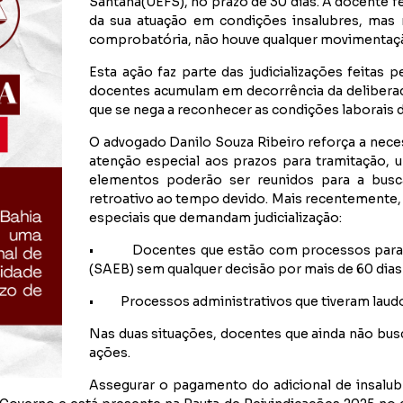
Santana(UEFS), no prazo de 30 dias. A docente 
da sua atuação em condições insalubres, ma
comprobatória, não houve qualquer movimentaç
Esta ação faz parte das judicializações feitas 
docentes acumulam em decorrência da deliberada
que se nega a reconhecer as condições laborais d
O advogado Danilo Souza Ribeiro reforça a nece
atenção especial aos prazos para tramitação, u
elementos poderão ser reunidos para a busc
retroativo ao tempo devido. Mais recentemente,
especiais que demandam judicialização:
•
Docentes que estão com processos parad
(SAEB) sem qualquer decisão por mais de 60 dias 
•
Processos administrativos que tiveram laudo
Nas duas situações, docentes que ainda não busc
ações.
Assegurar o pagamento do adicional de insalu