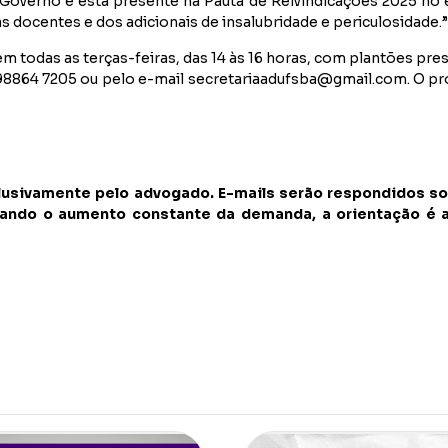
verno e está presente na Pauta de Reivindicações 2025 no ei
as docentes e dos
adicionais de insalubridade e periculosidade.”
m todas as terças-feiras, das 14 às 16 horas, com plantões pr
 98864 7205 ou pelo e-mail
secretariaadufsba@gmail.com
. O p
clusivamente pelo advogado. E-mails serão respondidos so
derando o aumento constante da demanda, a orientação é