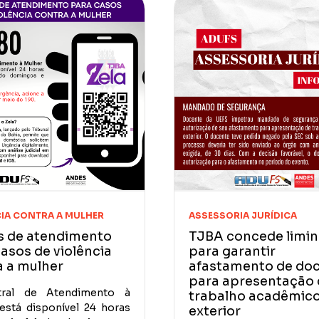
IA CONTRA A MULHER
ASSESSORIA JURÍDICA
s de atendimento
TJBA concede limin
asos de violência
para garantir
a a mulher
afastamento de do
para apresentação 
ral de Atendimento à
trabalho acadêmic
está disponível 24 horas
exterior