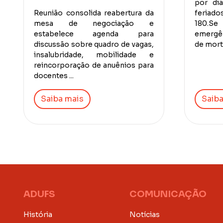
por di
Reunião consolida reabertura da
feriados
mesa de negociação e
180.S
estabelece agenda para
emergên
discussão sobre quadro de vagas,
de morte
insalubridade, mobilidade e
reincorporação de anuênios para
docentes ...
Saiba mais
Saiba
ADUFS
COMUNICAÇÃO
História
Notícias