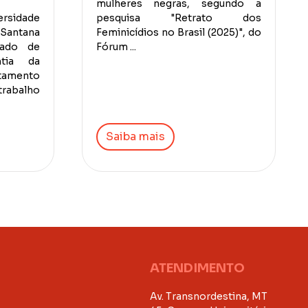
mulheres negras, segundo a
sidade
pesquisa "Retrato dos
Santana
Feminicídios no Brasil (2025)", do
dado de
Fórum ...
ntia da
stamento
rabalho
Saiba mais
ATENDIMENTO
Av. Transnordestina, MT