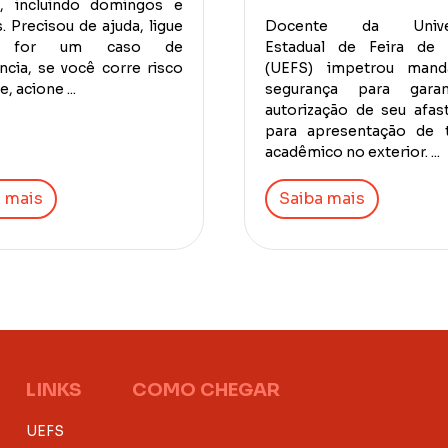
a, incluindo domingos e
. Precisou de ajuda, ligue
Docente da Univer
e for um caso de
Estadual de Feira de 
cia, se você corre risco
(UEFS) impetrou man
, acione ...
segurança para gara
autorização de seu afa
para apresentação de t
acadêmico no exterior. ...
 mais
Saiba mais
LINKS
COMO CHEGAR
UEFS