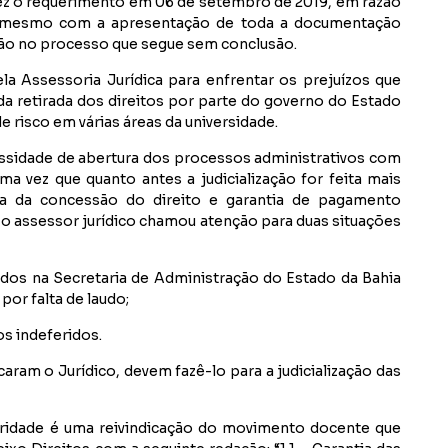
fez o requerimento em 06 de setembro de 2019, em razão
s mesmo com a apresentação de toda a documentação
ão no processo que segue sem conclusão.
pela Assessoria Jurídica para enfrentar os prejuízos que
 retirada dos direitos por parte do governo do Estado
e risco em várias áreas da universidade.
ssidade de abertura dos processos administrativos com
ma vez que quanto antes a judicialização for feita mais
a da concessão do direito e garantia de pagamento
 o assessor jurídico chamou atenção para duas situações
os na Secretaria de Administração do Estado da Bahia
por falta de laudo;
s indeferidos.
aram o Jurídico, devem fazê-lo para a judicialização das
bridade é uma reivindicação do movimento docente que