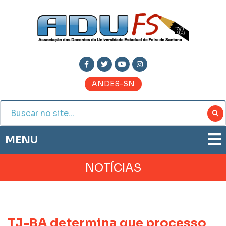
ANDES-SN
MENU
ADUFS
NOTÍCIAS
PRESTAÇÃO DE CONTAS
HISTÓRIA
BOLETIM ELETRÔNICO
DIRETORIA
JORNAL ADUFS
LEGISLAÇÃO
TJ-BA determina que processo