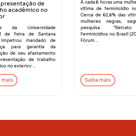
A cada 6 horas uma mulh
apresentação de
vítima de feminicídio no
lho acadêmico no
Cerca de 62,6% das vít
or
mulheres negras, se
te da Universidade
pesquisa "Retra
al de Feira de Santana
Feminicídios no Brasil (2
 impetrou mandado de
Fórum ...
nça para garantia da
ação de seu afastamento
presentação de trabalho
o no exterior. ...
 mais
Saiba mais