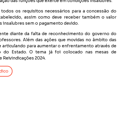
ção das funções que exerce em condições insalubres.
todos os requisitos necessários para a concessão do
stabelecido, assim como deve receber também o valor
s insalubres sem o pagamento devido.
ente diante da falta de reconhecimento do governo do
rofessores. Além das ações que movidas no âmbito das
articulando para aumentar o enfrentamento através de
no do Estado. O tema já foi colocado nas mesas de
e Reivindicações 2024.
dico