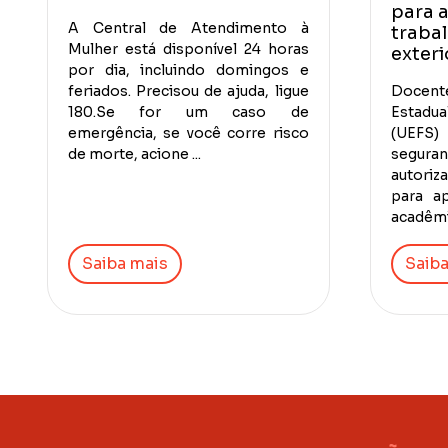
para 
A Central de Atendimento à
traba
Mulher está disponível 24 horas
exteri
por dia, incluindo domingos e
feriados. Precisou de ajuda, ligue
Docen
180.Se for um caso de
Estadu
emergência, se você corre risco
(UEFS)
de morte, acione ...
segura
autoriz
para a
acadêmic
Saiba mais
Saiba