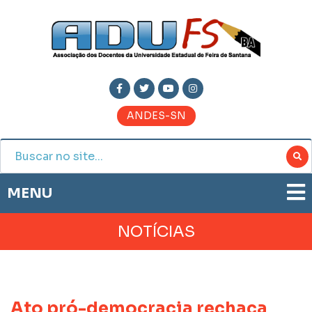
ANDES-SN
MENU
ADUFS
NOTÍCIAS
PRESTAÇÃO DE CONTAS
HISTÓRIA
BOLETIM ELETRÔNICO
DIRETORIA
JORNAL ADUFS
LEGISLAÇÃO
Ato pró-democracia rechaça