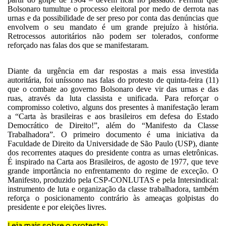
Bolsonaro tumultue o processo eleitoral por medo de derrota nas
urnas e da possibilidade de ser preso por conta das denúncias que
envolvem o seu mandato é um grande prejuízo à história.
Retrocessos autoritários não podem ser tolerados, conforme
reforçado nas falas dos que se manifestaram.
Diante da urgência em dar respostas a mais essa investida
autoritária, foi uníssono nas falas do protesto de quinta-feira (11)
que o combate ao governo Bolsonaro deve vir das urnas e das
ruas, através da luta classista e unificada. Para reforçar o
compromisso coletivo, alguns dos presentes à manifestação leram
a “Carta às brasileiras e aos brasileiros em defesa do Estado
Democrático de Direito!”, além do “Manifesto da Classe
Trabalhadora”. O primeiro documento é uma iniciativa da
Faculdade de Direito da Universidade de São Paulo (USP), diante
dos recorrentes ataques do presidente contra as urnas eletrônicas.
É inspirado na Carta aos Brasileiros, de agosto de 1977, que teve
grande importância no enfrentamento do regime de exceção. O
Manifesto, produzido pela CSP-CONLUTAS e pela Intersindical:
instrumento de luta e organização da classe trabalhadora, também
reforça o posicionamento contrário às ameaças golpistas do
presidente e por eleições livres.
Leia mais sobre o protesto.