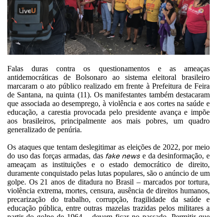
Falas duras contra os questionamentos e as ameaças
antidemocráticas de Bolsonaro ao sistema eleitoral brasileiro
marcaram o ato público realizado em frente à Prefeitura de Feira
de Santana, na quinta (11). Os manifestantes também destacaram
que associada ao desemprego, à violência e aos cortes na saúde e
educação, a carestia provocada pelo presidente avança e impõe
aos brasileiros, principalmente aos mais pobres, um quadro
generalizado de penúria.
Os ataques que tentam deslegitimar as eleições de 2022, por meio
do uso das forças armadas, das
fake news
e da desinformação, e
ameaçam as instituições e o estado democrático de direito,
duramente conquistado pelas lutas populares, são o anúncio de um
golpe. Os 21 anos de ditadura no Brasil – marcados por tortura,
violência extrema, mortes, censura, ausência de direitos humanos,
precarização do trabalho, corrupção, fragilidade da saúde e
educação pública, entre outras mazelas trazidas pelos militares a
partir do golpe de 1964 – devem ficar no passado. Permitir que