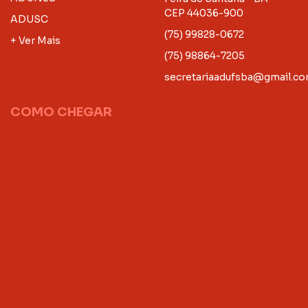
CEP 44036-900
ADUSC
(75) 99828-0672
+ Ver Mais
(75) 98864-7205
secretariaadufsba@gmail.c
COMO CHEGAR