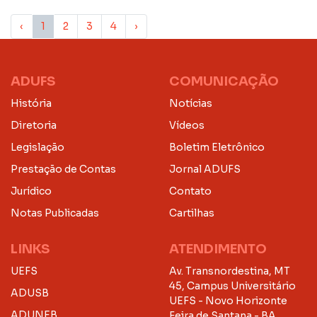
‹
1
2
3
4
›
ADUFS
COMUNICAÇÃO
História
Notícias
Diretoria
Vídeos
Legislação
Boletim Eletrônico
Prestação de Contas
Jornal ADUFS
Jurídico
Contato
Notas Publicadas
Cartilhas
LINKS
ATENDIMENTO
UEFS
Av. Transnordestina, MT
45, Campus Universitário
ADUSB
UEFS - Novo Horizonte
ADUNEB
Feira de Santana - BA