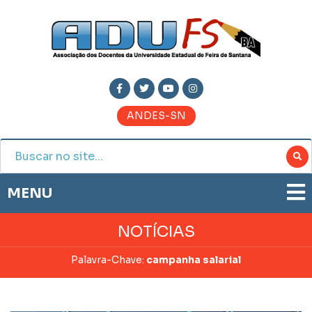
ANDES-SN
MENU
ADUFS
NOTÍCIAS
PRESTAÇÃO DE CONTAS
HISTÓRIA
Palavra-Chave:
campanha salarial
BOLETIM ELETRÔNICO
DIRETORIA
JORNAL ADUFS
LEGISLAÇÃO