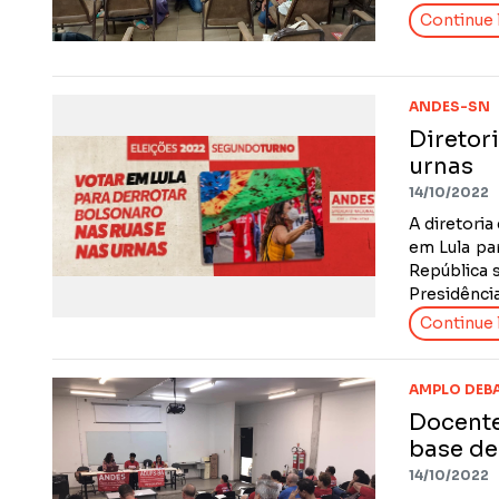
Continue l
ANDES-SN
Diretor
urnas
14/10/2022
A diretori
em Lula pa
República 
Presidência
Continue l
AMPLO DEB
Docente
base de
14/10/2022