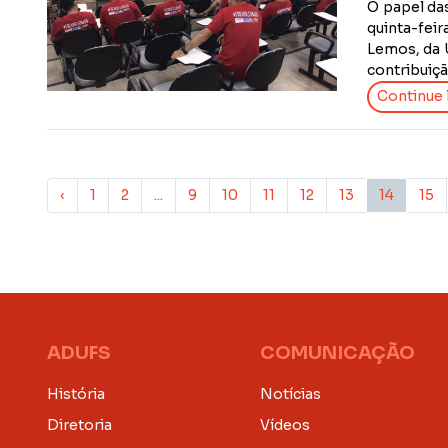
O papel da
quinta-feir
Lemos, da 
contribuiçã
Continue l
‹
1
2
...
9
10
11
12
13
14
15
ADUFS
COMUNICAÇÃO
História
Notícias
Diretoria
Vídeos