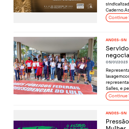
sindicaliz
Caderno.As 
Continue l
ANDES-SN
Servido
negocia
05/01/2023
Representa
lavagemco
representad
Salles, e p
Continue l
ANDES-SN
Pressão
Mulher