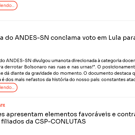
endo...
ia do ANDES-SN conclama voto em Lula para 
a do ANDES-SN divulgou umanota direcionada à categoria docent
ra derrotar Bolsonaro nas ruas e nas urnas!". O posicionamen
se dá diante da gravidade do momento. O documento destaca q
 é dos mais nefastos da história do nosso país: constantes ataqu
endo...
ATE
s apresentam elementos favoráveis e cont
 filiados da CSP-CONLUTAS