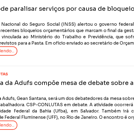
de paralisar serviços por causa de bloqueio
 Nacional do Seguro Social (INSS) alertou o governo federal q
 recentes bloqueios orçamentários que marcam o final da gestã
é vinculada ao Ministério do Trabalho e Previdência, que s
evistos para a Pasta. Em ofício enviado ao secretário de Orçame
endo...
TAS
ia da Adufs compõe mesa de debate sobre a 
da Adufs, Gean Santana, será um dos debatedores da mesa sobre
trabalhadora. CSP-CONLUTAS em debate. A atividade ocorrerá ne
idade Federal da Bahia (Ufba), em Salvador. Também irá 
e Federal Fluminense (UFF), no Rio de Janeiro. O encontro é org
endo...