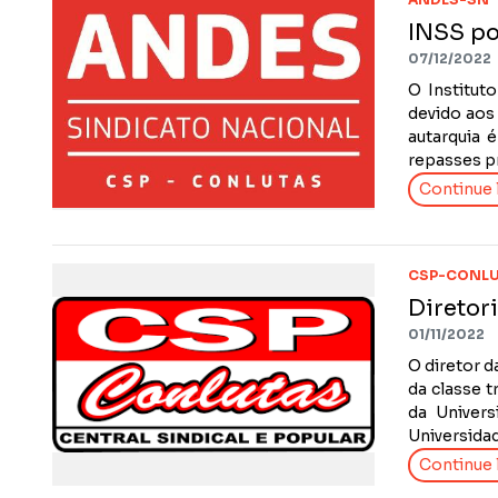
INSS po
07/12/2022
O Instituto
devido aos
autarquia 
repasses pr
Continue l
CSP-CONLU
Diretor
01/11/2022
O diretor 
da classe 
da Univers
Universidad
Continue l