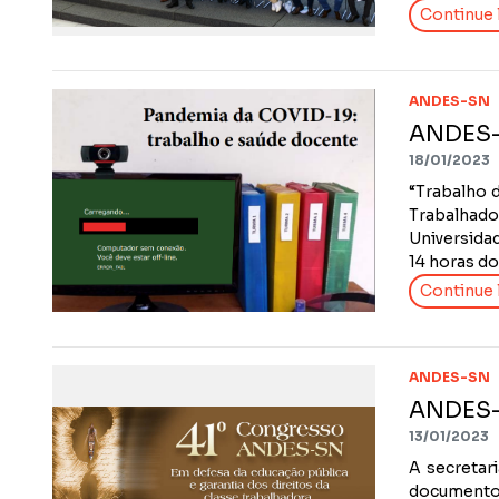
Continue l
ANDES-SN
ANDES-S
18/01/2023
“Trabalho d
Trabalhado
Universidad
14 horas do 
Continue l
ANDES-SN
ANDES-S
13/01/2023
A secretar
documento