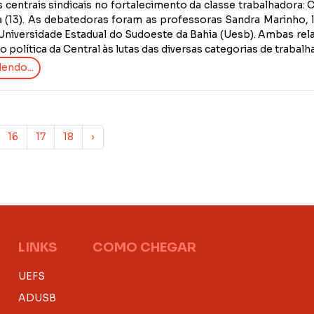
s centrais sindicais no fortalecimento da classe trabalhador
a (13). As debatedoras foram as professoras Sandra Marinho, l
Universidade Estadual do Sudoeste da Bahia (Uesb). Ambas rela
o política da Central às lutas das diversas categorias de trabalh
endo...
16
17
18
›
LINKS
COMO CHEGAR
UEFS
ADUSB