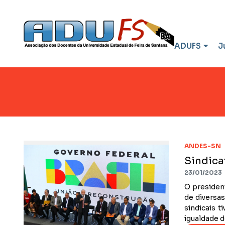
ADUFS
J
ANDES-SN
Sindica
23/01/2023
O president
de diversas
sindicais 
igualdade d