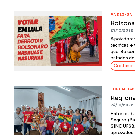
ANDES-SN
Bolsona
27/10/2022
Apoiadores
técnicas e
que Bolson
estados do 
Continue l
FÓRUM DAS
Regiona
24/10/2022
Entre os di
Seguro (Ba
SINDUFSB. 
aprovados 