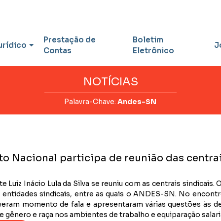
Prestação de
Boletim
urídico
J
Contas
Eletrônico
NOTÍCIAS
Palavra-Chave:
Andes-SN
to Nacional participa de reunião das centra
e Luiz Inácio Lula da Silva se reuniu com as centrais sindicai
 entidades sindicais, entre as quais o ANDES-SN. No encontro,
tiveram momento de fala e apresentaram várias questões às de
e gênero e raça nos ambientes de trabalho e equiparação salaria