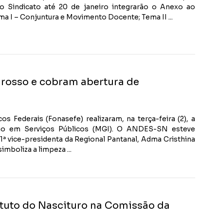
 do Sindicato até 20 de janeiro integrarão o Anexo ao
a I – Conjuntura e Movimento Docente; Tema II ...
grosso e cobram abertura de
 Federais (Fonasefe) realizaram, na terça-feira (2), a
ção em Serviços Públicos (MGI). O ANDES-SN esteve
1ª vice-presidenta da Regional Pantanal, Adma Cristhina
imboliza a limpeza ...
atuto do Nascituro na Comissão da