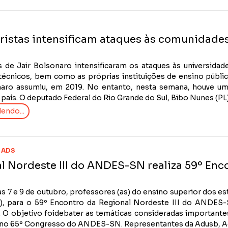
ristas intensificam ataques às comunidades 
 de Jair Bolsonaro intensificaram os ataques às universidad
 técnicos, bem como as próprias instituições de ensino públi
aro assumiu, em 2019. No entanto, nesta semana, houve uma
país. O deputado Federal do Rio Grande do Sul, Bibo Nunes (PL),
endo...
 ADS
l Nordeste III do ANDES-SN realiza 59º Enc
as 7 e 9 de outubro, professores (as) do ensino superior dos 
), para o 59º Encontro da Regional Nordeste III do ANDE
O objetivo foidebater as temáticas consideradas importante
no 65º Congresso do ANDES-SN. Representantes da Adusb, Adu