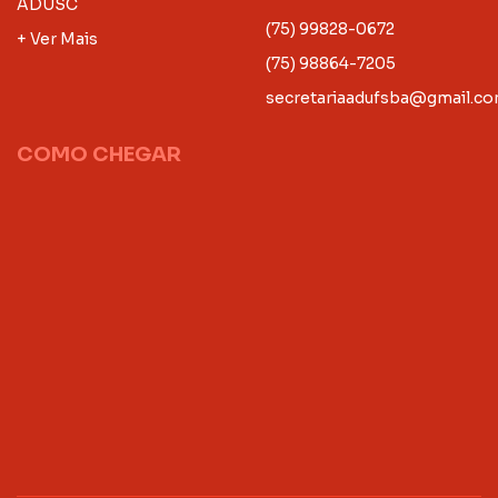
ADUSC
(75) 99828-0672
+ Ver Mais
(75) 98864-7205
secretariaadufsba@gmail.c
COMO CHEGAR