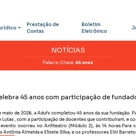
Prestação de
Boletim
urídico
J
Contas
Eletrônico
NOTÍCIAS
Palavra-Chave:
45 anos
elebra 45 anos com participação de fundad
 maio de 2026, a Adufs completou 45 anos da sua fundação. Par
 Lutas , com a participação de docentes que contribuíram, e c
O evento ocorreu no Anfiteatro (Módulo 2), às 14 horas.Par
 Antônia Almeida e Elizete Silva, e os professores Elói Barreto (