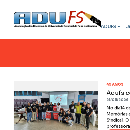
ADUFS
J
45 ANOS
Adufs c
21/05/2026
No dia14 de
Memórias e
Sindical. 
professoras