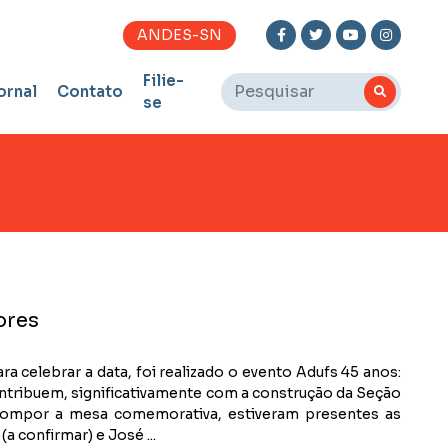
ANDES-SN
Filie-
ornal
Contato
se
ores
a celebrar a data, foi realizado o evento Adufs 45 anos:
ontribuem, significativamente com a construção da Seção
a compor a mesa comemorativa, estiveram presentes as
a confirmar) e José ...